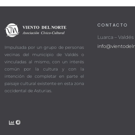
CONTACTO
Luarca – Valdés
info@vientodeln
Impulsada por un grupo de personas
vecinas del municipio de Valdés o
vinculadas al mismo, con un interés
común por la cultura y con la
intención de completar en parte el
paisaje cultural existente en esta zona
occidental de Asturias.