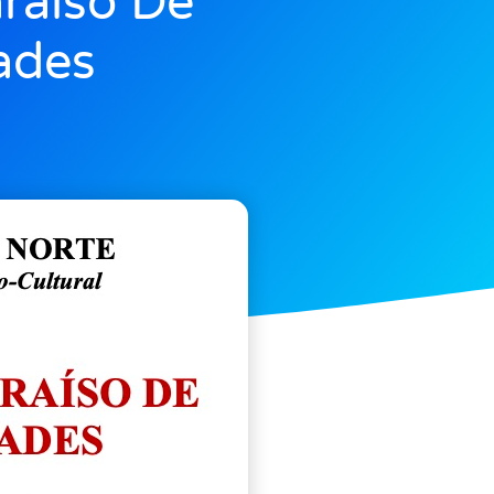
araíso De
ades