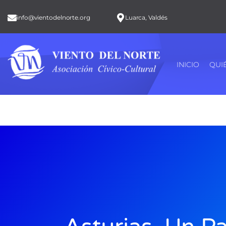
info@vientodelnorte.org
Luarca, Valdés
INICIO
QUI