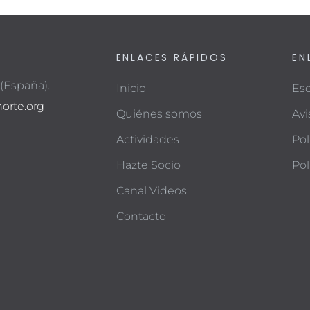
ENLACES RÁPIDOS
EN
 (España).
Inicio
Esc
orte.org
Quiénes somos
Avi
Actividades
Pol
Hazte Socio
Pol
Canal Videos
Contacto