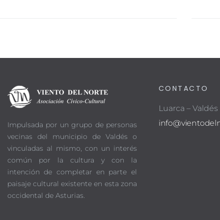
CONTACTO
Luarca – Valdés
info@vientodeln
Impulsada por un grupo de personas
vecinas del municipio de Valdés o
vinculadas al mismo, con un interés
común por la cultura y con la
intención de completar en parte el
paisaje cultural existente en esta zona
occidental de Asturias.