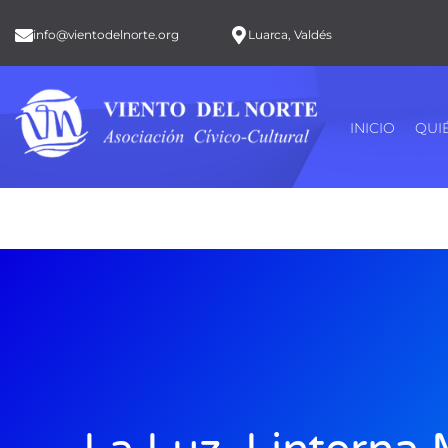
info@vientodelnorte.org
Luarca, Valdés
INICIO
QUI