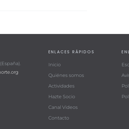
ENLACES RÁPIDOS
EN
 (España).
Inicio
Esc
orte.org
Quiénes somos
Avi
Actividades
Pol
Hazte Socio
Pol
Canal Videos
Contacto