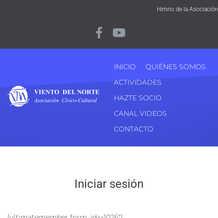
Himno de la Asociación
INICIO
QUIÉNES SOMOS
ACTIVIDADES
HAZTE SOCIO
CANAL VIDEOS
CONTACTO
Iniciar sesión
[ultimatemember form_id=»1026″]