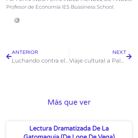
Profesor de Economía IES Bussiness School.
ANTERIOR
NEXT
Luchando contra el ictus: tú también cuentas.
Viaje cultural a Palencia (prerrománico: Olmeda, Saldaña etc.)
Más que ver
Lectura Dramatizada De La
Gatomaquia (de Lope De Vega)